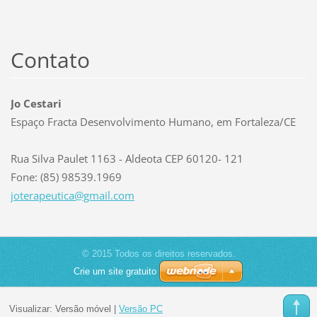
Contato
Jo Cestari
Espaço Fracta Desenvolvimento Humano, em Fortaleza/CE
Rua Silva Paulet 1163 - Aldeota CEP 60120- 121
Fone: (85) 98539.1969
joterape
utica@gm
ail.com
© 2015 Todos os direitos reservados.
Crie um site gratuito
Visualizar:
Versão móvel
|
Versão PC