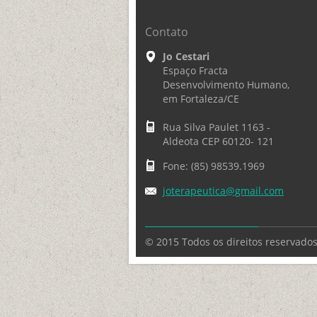
Contato
Jo Cestari
Espaço Fracta
Desenvolvimento Humano,
em Fortaleza/CE
Rua Silva Paulet 1163 -
Aldeota CEP 60120- 121
Fone: (85) 98539.1969
joterape
utica@gm
ail.com
© 2015 Todos os direitos reservados